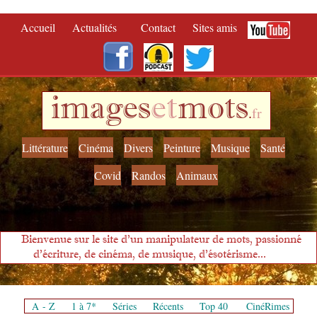
Accueil
Actualités
Contact
Sites amis
images
et
mots
.
fr
Littérature
Cinéma
Divers
Peinture
Musique
Santé
Covid
Randos
Animaux
Bienvenue sur le site d'un manipulateur de mots, passionné
d'écriture, de cinéma, de musique, d'ésotérisme...
A - Z
1 à 7*
Séries
Récents
Top 40
CinéRimes