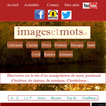
Accueil
Actualités
Contact
Sites amis
images
et
mots
.
fr
Littérature
Cinéma
Divers
Peinture
Musique
Santé
Covid
Randos
Animaux
Bienvenue sur le site d'un manipulateur de mots, passionné
d'écriture, de cinéma, de musique, d'ésotérisme...
A - Z
1 à 7*
Séries
Récents
Top 40
CinéRimes