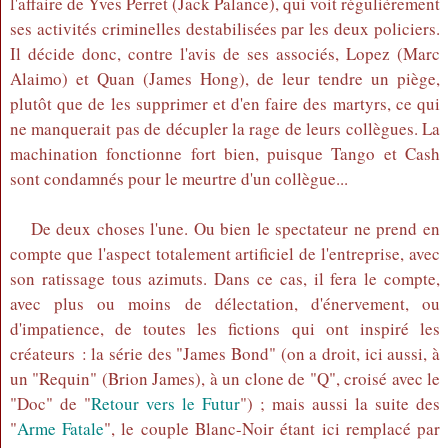
l'affaire de Yves Perret (Jack Palance), qui voit régulièrement
ses activités criminelles destabilisées par les deux policiers.
Il décide donc, contre l'avis de ses associés, Lopez (Marc
Alaimo) et Quan (James Hong), de leur tendre un piège,
plutôt que de les supprimer et d'en faire des martyrs, ce qui
ne manquerait pas de décupler la rage de leurs collègues. La
machination fonctionne fort bien, puisque Tango et Cash
sont condamnés pour le meurtre d'un collègue...
De deux choses l'une. Ou bien le spectateur ne prend en
compte que l'aspect totalement artificiel de l'entreprise, avec
son ratissage tous azimuts. Dans ce cas, il fera le compte,
avec plus ou moins de délectation, d'énervement, ou
d'impatience, de toutes les fictions qui ont inspiré les
créateurs : la série des "James Bond" (on a droit, ici aussi, à
un "Requin" (Brion James), à un clone de "Q", croisé avec le
"Doc" de "
Retour vers le Futur
") ; mais aussi la suite des
"
Arme Fatale
", le couple Blanc-Noir étant ici remplacé par