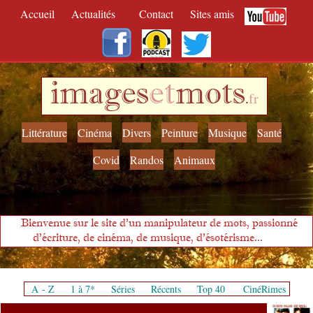
Accueil
Actualités
Contact
Sites amis
images
et
mots
.
fr
Littérature
Cinéma
Divers
Peinture
Musique
Santé
Covid
Randos
Animaux
Bienvenue sur le site d'un manipulateur de mots, passionné
d'écriture, de cinéma, de musique, d'ésotérisme...
A - Z
1 à 7*
Séries
Récents
Top 40
CinéRimes