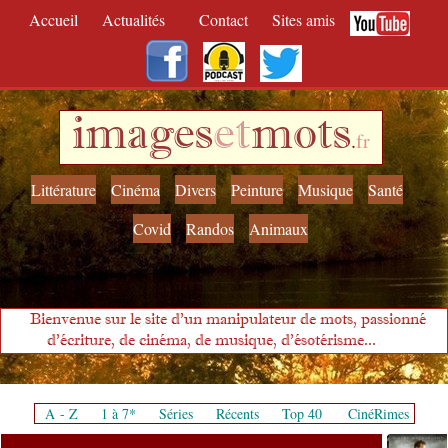
Accueil
Actualités
Contact
Sites amis
images
et
mots
.
fr
Littérature
Cinéma
Divers
Peinture
Musique
Santé
Covid
Randos
Animaux
Bienvenue sur le site d'un manipulateur de mots, passionné
d'écriture, de cinéma, de musique, d'ésotérisme...
A - Z
1 à 7*
Séries
Récents
Top 40
CinéRimes