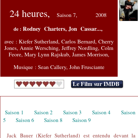
24 heures,
Saison 7,
2008
Rodney Charters, Jon Cassar...,
de :
avec :
Kiefer Sutherland, Carlos Bernard, Cherry
Jones, Annie Wersching, Jeffrey Nordling, Colm
Feore, Mary Lynn Rajskub, James Morrison,
Musique : Sean Callery, John Frusciante
Le Film sur IMDB
Saison 1
Saison 2
Saison 3
Saison 4
Saison
5
Saison 6
Saison 8
Saison 9
Jack Bauer (Kiefer Sutherland) est entendu devant la