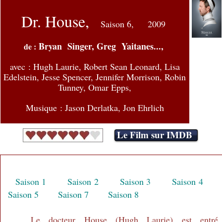
Dr. House,
Saison 6,
2009
Bryan Singer, Greg Yaitanes...,
de :
avec :
Hugh Laurie, Robert Sean Leonard, Lisa
Edelstein, Jesse Spencer, Jennifer Morrison, Robin
Tunney, Omar Epps,
Musique : Jason Derlatka, Jon Ehrlich
Le Film sur IMDB
Saison 1
Saison 2
Saison 3
Saison 4
Saison 5
Saison 7
Saison 8
Le docteur House (Hugh Laurie) est entré