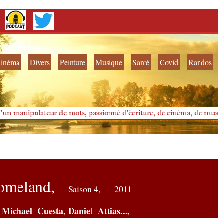
inéma
Divers
Peinture
Musique
Santé
Covid
Randos
'un manipulateur de mots, passionné d'écriture, de cinéma, de musi
omeland,
Saison 4,
2011
Michael Cuesta, Daniel Attias...,