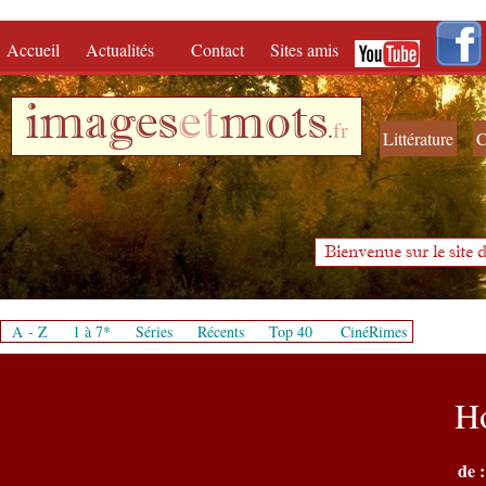
Accueil
Actualités
Contact
Sites amis
images
et
mots
.
fr
Littérature
C
Bienvenue sur le site d
A - Z
1 à 7*
Séries
Récents
Top 40
CinéRimes
H
de :