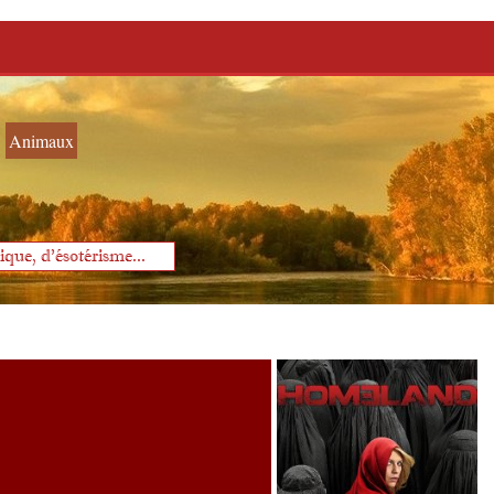
Animaux
que, d'ésotérisme...