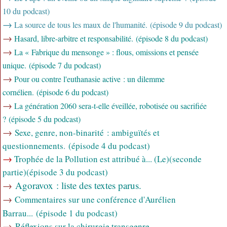
10 du podcast)
→
La source de tous les maux de l'humanité. (épisode 9 du podcast)
→
Hasard, libre-arbitre et responsabilité. (épisode 8 du podcast)
→
La « Fabrique du mensonge » : flous, omissions et pensée
unique. (épisode 7 du podcast)
→
Pour ou contre l'euthanasie active : un dilemme
cornélien. (épisode 6 du podcast)
→
La génération 2060 sera-t-elle éveillée, robotisée ou sacrifiée
?
(épisode 5 du podcast)
→
Sexe, genre, non-binarité : ambiguïtés et
questionnements
.
(épisode 4 du podcast)
→
Trophée de la Pollution est attribué à... (Le)(seconde
partie)
(épisode 3 du podcast)
→
Agoravox : liste des textes parus.
→
Commentaires sur une conférence d'Aurélien
Barrau...
(épisode 1 du podcast)
→
Réflexions sur la chirurgie transgenre