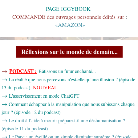
PAGE IGGYBOOK
COMMANDE des ouvrages personnels édités sur
:
«AMAZON»
Réflexions sur le monde de demain...
→
PODCAST :
Bâtissons un futur enchanté...
→
La réalité que nous percevons n'est-elle qu'une illusion ? (épisode
13 du podcast)
NOUVEAU
→
L'asservissement en mode ChatGPT
→
Comment échapper à la manipulation que nous subissons chaque
jour ? (épisode 12 du podcast)
→
Le droit à l’aide à mourir prépare-t-il une déshumanisation ?
(épisode 11 du podcast)
→
Le Pape : un éveillé ou un simple dignitaire suprême ? (épisode