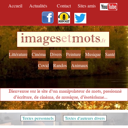
Accueil
Actualités
Contact
Sites amis
images
et
mots
.
fr
Littérature
Cinéma
Divers
Peinture
Musique
Santé
Covid
Randos
Animaux
Bienvenue sur le site d'un manipulateur de mots, passionné
d'écriture, de cinéma, de musique, d'ésotérisme...
Textes personnels
Textes d'auteurs divers