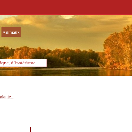
Animaux
que, d'ésotérisme...
ndante...