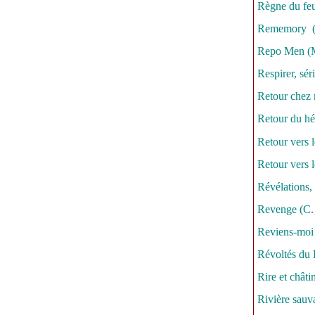
Règne du fe
Rememory (
Repo Men (M
Respirer, sér
Retour chez 
Retour du hér
Retour vers l
Retour vers l
Révélations, 
Revenge (C.
Reviens-moi 
Révoltés du 
Rire et châti
Rivière sauv