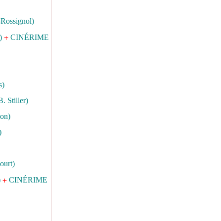
-Rossignol)
+
)
CINÉRIME
s)
. Stiller)
ion)
)
ourt)
+
)
CINÉRIME