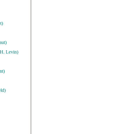
t)
aut)
(H. Levin)
nt)
ld)