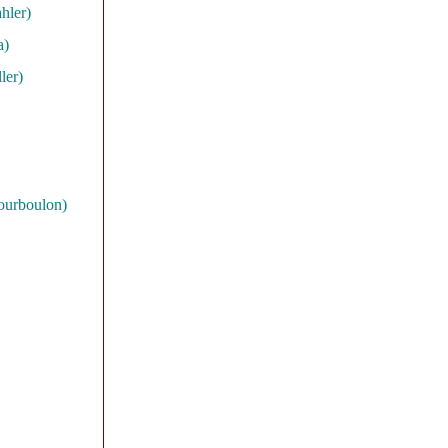
hler)
a)
ler)
ourboulon)