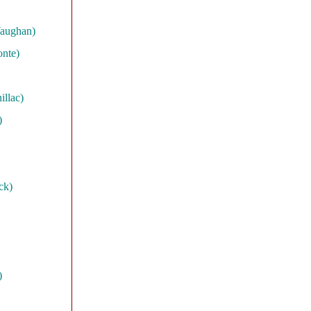
Vaughan)
onte)
illac)
)
ck)
)