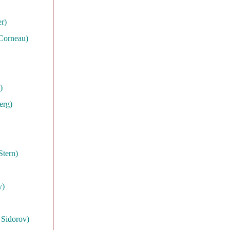
r)
 Corneau)
)
erg)
Stern)
y)
 Sidorov)