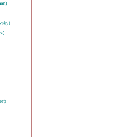
man)
vsky)
ez)
ret)