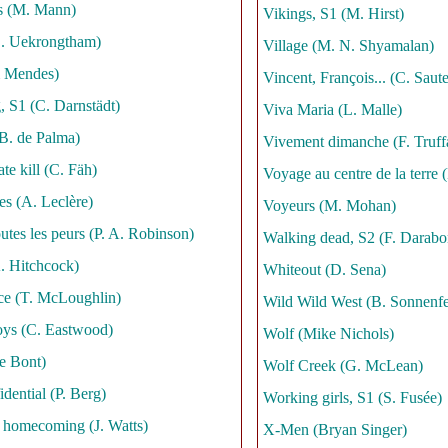
s (M. Mann)
Vikings, S1 (M. Hirst)
E. Uekrongtham)
Village (M. N. Shyamalan)
m Mendes)
Vincent, François... (C. Saute
, S1 (C. Darnstädt)
Viva Maria (L. Malle)
B. de Palma)
Vivement dimanche (F. Truff
ate kill (C. Fäh)
Voyage au centre de la terre 
es (A. Leclère)
Voyeurs (M. Mohan)
tes les peurs (P. A. Robinson)
Walking dead, S2 (F. Darabo
. Hitchcock)
Whiteout (D. Sena)
nce (T. McLoughlin)
Wild Wild West (B. Sonnenfe
ys (C. Eastwood)
Wolf (Mike Nichols)
e Bont)
Wolf Creek (G. McLean)
dential (P. Berg)
Working girls, S1 (S. Fusée)
 homecoming (J. Watts)
X-Men (Bryan Singer)