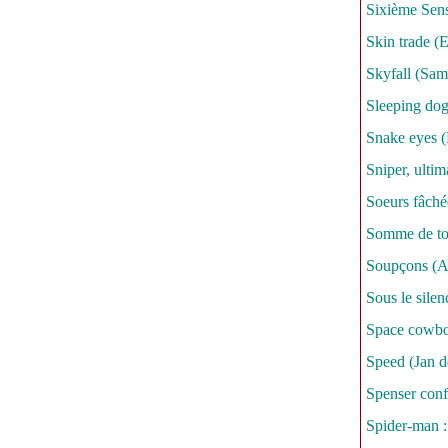
Sixième Sen
Skin trade (
Skyfall (Sa
Sleeping dog
Snake eyes (
Sniper, ultim
Soeurs fâché
Somme de tou
Soupçons (A
Sous le sile
Space cowbo
Speed (Jan d
Spenser confi
Spider-man :