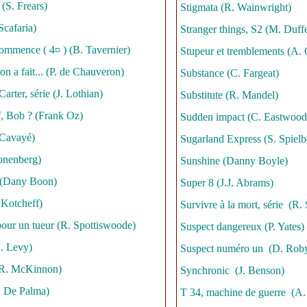
(S. Frears)
Stigmata (R. Wainwright)
cafaria)
Stranger things, S2 (M. Duffe
commence ( 4¤ ) (B. Tavernier)
Stupeur et tremblements (A.
on a fait... (P. de Chauveron)
Substance (C. Fargeat)
Carter, série (J. Lothian)
Substitute (R. Mandel)
f, Bob ? (Frank Oz)
Sudden impact (C. Eastwood
 Cavayé)
Sugarland Express (S. Spielb
onenberg)
Sunshine (Danny Boyle)
 (Dany Boon)
Super 8 (J.J. Abrams)
Kotcheff)
Survivre à la mort, série (R. 
ur un tueur (R. Spottiswoode)
Suspect dangereux (P. Yates)
S. Levy)
Suspect numéro un (D. Rob
 (R. McKinnon)
Synchronic (J. Benson)
. De Palma)
T 34, machine de guerre (A.