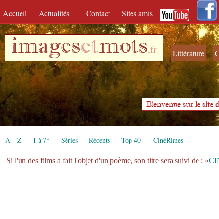
Accueil
Actualités
Contact
Sites amis
images
et
mots
.
fr
Littérature
C
Bienvenue sur le site d
A - Z
1 à 7*
Séries
Récents
Top 40
CinéRimes
Si l'un des films a fait l'objet d'un poème, son titre sera suivi de :
«
CI