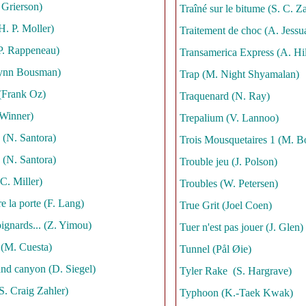
Grierson)
Traîné sur le bitume (S. C. Za
H. P. Moller)
Traitement de choc (A. Jessu
-P. Rappeneau)
Transamerica Express (A. Hil
ynn Bousman)
Trap (M. Night Shyamalan)
(Frank Oz)
Traquenard (N. Ray)
 Winner)
Trepalium (V. Lannoo)
 (N. Santora)
Trois Mousquetaires 1 (M. B
 (N. Santora)
Trouble jeu (J. Polson)
(C. Miller)
Troubles (W. Petersen)
re la porte (F. Lang)
True Grit (Joel Coen)
oignards... (Z. Yimou)
Tuer n'est pas jouer (J. Glen)
 (M. Cuesta)
Tunnel (Pål Øie)
and canyon (D. Siegel)
Tyler Rake (S. Hargrave)
S. Craig Zahler)
Typhoon (K.-Taek Kwak)