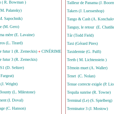
u ( R. Bowman )
Tailleur de Panama (J. Boor
M. Palansky)
Takers (J. Luessenhop)
. Sapochnik)
Tango & Cash (A. Konchalo
ie (M. Gero)
Tanguy, le retour (E. Chatili
ma mère (E. Lavaine)
Tár (Todd Field)
os (L. Tirard)
Taxi (Gérard Pires)
+
e futur 1 (R. Zemeckis)
CINÉRIME
Taxidermie (G. Palfi)
e futur 3 (R. Zemeckis)
Teeth ( M. Lichtenstein )
S1 (D. Seltzer)
Témoin muet (A. Waller)
 Fargeat)
Tenet (C. Nolan)
(J. Wright)
Tenue correcte exigée (P. Lio
Bounty (L. Milestone)
Tequila sunrise (R. Towne)
ment (I. Doval)
Terminal (Le) (S. Spielberg)
age (C. Hanson)
Terminator 3 (J. Mostow)