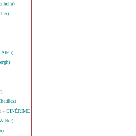
enheim)
cher)
 Allen)
ergh)
r)
hatiliez)
+
)
CINÉRIME
Wilder)
on)