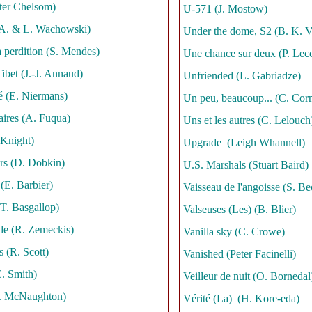
ter Chelsom)
U-571 (J. Mostow)
(A. & L. Wachowski)
Under the dome, S2 (B. K. 
a perdition (S. Mendes)
Une chance sur deux (P. Lec
ibet (J.-J. Annaud)
Unfriended (L. Gabriadze)
é (E. Niermans)
Un peu, beaucoup... (C. Corn
ires (A. Fuqua)
Uns et les autres (C. Lelouch
 Knight)
Upgrade (Leigh Whannell)
rs (D. Dobkin)
U.S. Marshals (Stuart Baird)
(E. Barbier)
Vaisseau de l'angoisse (S. Be
(T. Basgallop)
Valseuses (Les) (B. Blier)
de (R. Zemeckis)
Vanilla sky (C. Crowe)
 (R. Scott)
Vanished (Peter Facinelli)
. Smith)
Veilleur de nuit (O. Bornedal
J. McNaughton)
Vérité (La) (H. Kore-eda)