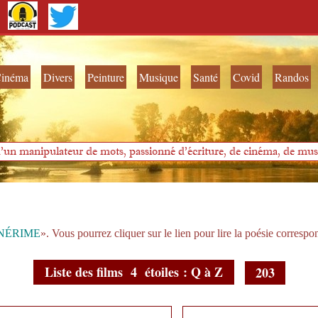
inéma
Divers
Peinture
Musique
Santé
Covid
Randos
'un manipulateur de mots, passionné d'écriture, de cinéma, de musi
NÉRIME
». Vous pourrez cliquer sur le lien pour lire la poésie correspo
Liste des films 4 étoiles : Q à Z
203