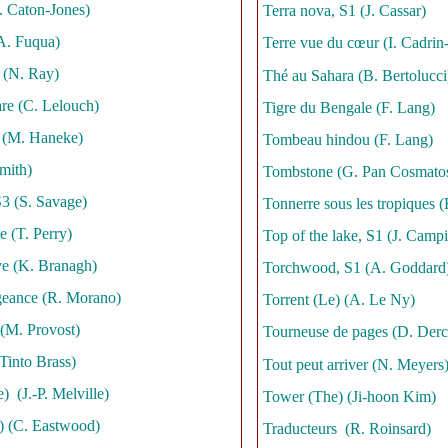
 Caton-Jones)
Terra nova, S1 (J. Cassar)
(A. Fuqua)
Terre vue du cœur (I. Cadrin
 (N. Ray)
Thé au Sahara (B. Bertolucci
re (C. Lelouch)
Tigre du Bengale (F. Lang)
 (M. Haneke)
Tombeau hindou (F. Lang)
mith)
Tombstone (G. Pan Cosmato
3 (S. Savage)
Tonnerre sous les tropiques (B
e (T. Perry)
Top of the lake, S1 (J. Camp
ive (K. Branagh)
Torchwood, S1 (A. Goddard
eance (R. Morano)
Torrent (Le) (A. Le Ny)
(M. Provost)
Tourneuse de pages (D. Derc
Tinto Brass)
Tout peut arriver (N. Meyers
) (J.-P. Melville)
Tower (The) (Ji-hoon Kim)
) (C. Eastwood)
Traducteurs (R. Roinsard)